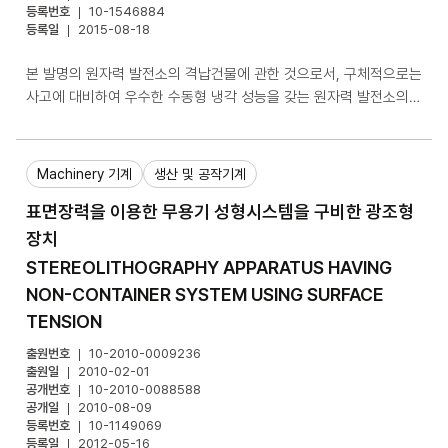
등록번호
10-1546884
등록일
2015-08-18
본 발명의 원자력 발전소의 격납건물에 관한 것으로서, 구체적으로는
사고에 대비하여 우수한 수동형 냉각 성능을 갖는 원자력 발전소의
격납건물에 관한 것이다. 본 발명에 의하면, 측벽부와 지붕부를 구비
하는 건물 몸체부; 상기 건물 몸체부의 내면 또는 내면의 금속재 라이
너에 결합된 금속 재질로 이루어진 다수의 내부 핀; 및 상기 건물 몸
Machinery 기계
생산 및 공작기계
체부의 외면에 결합된 금속 재질로 이루어진 다수의 외부 핀을 포함
표면장력을 이용한 무용기 성형시스템을 구비한 광조형
하는 원자력 발전소의 격납건물이 제공된다.
장치
STEREOLITHOGRAPHY APPARATUS HAVING
NON-CONTAINER SYSTEM USING SURFACE
TENSION
출원번호
10-2010-0009236
출원일
2010-02-01
공개번호
10-2010-0088588
공개일
2010-08-09
등록번호
10-1149069
등록일
2012-05-16