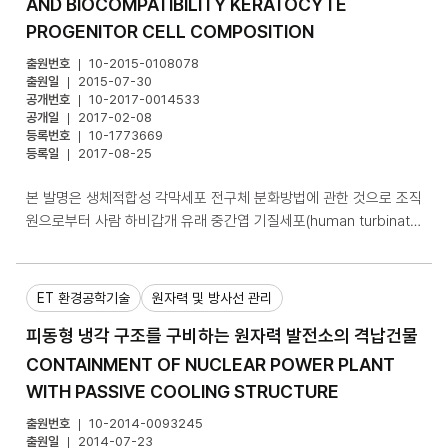
AND BIOCOMPATIBILITY KERATOCYTE
상기 축소 시험편의 신장플랜지성 측정 신뢰성을 검증하는 단계; 및
PROGENITOR CELL COMPOSITION
(e) 측정 신뢰성이 검증된 축소 시험편의 치수를 사용하여 신장플랜
지성을 측정하는 단계;를 포함한다.
출원번호
10-2015-0108078
출원일
2015-07-30
공개번호
10-2017-0014533
공개일
2017-02-08
등록번호
10-1773669
등록일
2017-08-25
본 발명은 생체적합성 각막세포 전구체 분화방법에 관한 것으로 조직
원으로부터 사람 하비갑개 유래 중간엽 기질세포(human turbinate
mesenchymal stromal cells, hTMSCs)를 제공하는 단계 및 상
기 제공된 사람 하비갑개 유래 중간엽 기질세포(human turbinate
mesenchymal stromal cells, hTMSCs)를 KGF(keratocyte
ET 환경공학기술
원자력 및 방사선 관리
growth factor)가 첨가된 각막분화배지에서 배양하는 단계를 포함
피동형 냉각 구조를 구비하는 원자력 발전소의 격납건물
한다. 본 발명은 기존에 불가능했던 분화 가능한 각막세포 전구체 조
성물을 구현할 수 있는 효과가 있다. 또한, 본 발명을 통한 각막세포
CONTAINMENT OF NUCLEAR POWER PLANT
전구체 조성물을 환자의 각막에 주입할 경우, 각막의 투명성을 보장
WITH PASSIVE COOLING STRUCTURE
하면서 단기간의 치료 효과를 누릴 수 있는 효과가 있다.
출원번호
10-2014-0093245
출원일
2014-07-23