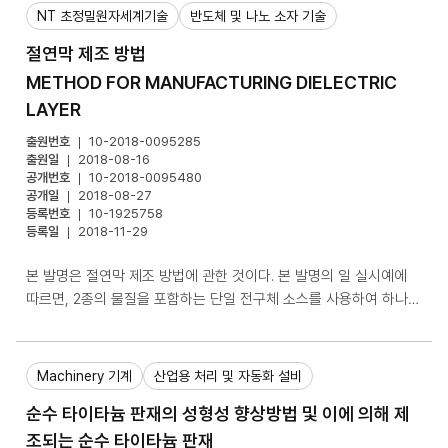
적이 증가하고, 상기 제2 전극의 일단에서 타단으로 갈수로 상기 제2
NT 초정밀원자세계기술
반도체 및 나노 소자 기술
전극은 상기 제1 기판의평면 방향에 대한 수직 절단면의 면적이 감소
절연막 제조 방법
하고, 상기 제1 전극의 일단과 상기 제2전극의 일단이 서로 상응하여
마주보도록 위치하고, 상기 제1 전극의 타단과 상기 제2 전극의 타단
METHOD FOR MANUFACTURING DIELECTRIC
이 서로 상응하여 마주보도록 위치하는 것인, 위치 센서를 제공한다.
LAYER
본 발명의 위치 센서는 고분자 기판 상에 전도성 패턴의 폭을 조절하
출원번호
10-2018-0095285
여 전도성 패턴의 형태에 따른 전도도 변화(상대적 저항변화)를 바탕
출원일
2018-08-16
으로 자극이 주어진 위치를 파악할 수 있다. 또한, 본 발명은 간단한
공개번호
10-2018-0095480
금속 패터닝 증착을 통해 기판 평면상에 전극 패턴이 형성된 단순한
공개일
2018-08-27
구조의 위치 센서를 제조함으로써, 제조비용 및 제조시간을 절약할
등록번호
10-1925758
등록일
2018-11-29
수 있는 효과가 있다. 또한, 본 발명의 위치 센서는 누르는 압력의 세
기에 관계없이 위치를 인식할 민감하게 인식할 수 있는 효과가 있다.
본 발명은 절연막 제조 방법에 관한 것이다. 본 발명의 일 실시예에
따르면, 2종의 물질을 포함하는 단일 전구체 소스를 사용하여 하나의
반응기 내에서 상기 2종의 물질 중 적어도 하나로 기판 상에 적어도
하나의 절연막을 형성하는 절연막 제조 방법을 제공한다.
Machinery 기계
산업용 처리 및 자동화 설비
순수 타이타늄 판재의 성형성 향상방법 및 이에 의해 제
조되는 순수 타이타늄 판재