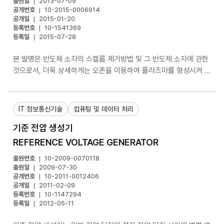
출원일
2013-07-09
현저히 증가시킬 수 있다.
공개번호
10-2015-0006914
공개일
2015-01-20
등록번호
10-1541369
등록일
2015-07-28
본 발명은 반도체 소자의 스캘롭 제거방법 및 그 반도체 소자에 관한
것으로서, 더욱 상세하게는 오존을 이용하여 플라즈마를 형성시켜 Si
기판의 산화 속도를 증대하고, 펄스 피딩 방식과 기판 바이어스 조합
을 통한 방향성 산화 기술을 활용하여 스캘롭 특성의 개선을 통해 소
자의 신뢰성을 향상시킬 수 있는 반도체 소자의 스캘롭 제거방법 및
IT 정보통신기술
컴퓨팅 및 데이터 처리
그 반도체 소자에 관한 것이다. 본 발명은 반도체 소자의 스캘롭 제거
기준 전압 생성기
방법은 하드마스크 산화막과 노광막을 증착한 후 Si 식각 또는 SiC
식각에 의해 Si 기판 또는 Sic 기판에 홀이나 트렌치를 형성하는 단
REFERENCE VOLTAGE GENERATOR
계와, 상기 홀이나 트렌치 측벽의 스캘롭을 오존으로 산화하여 스캘
출원번호
10-2009-0070118
롭 표면에 산화막을 형성하는 단계, 및 상기 산화막을 선택적으로 식
출원일
2009-07-30
각하여 스캘롭을 제거하는 단계를 포함하여 구성된다.
공개번호
10-2011-0012406
공개일
2011-02-09
등록번호
10-1147294
등록일
2012-05-11