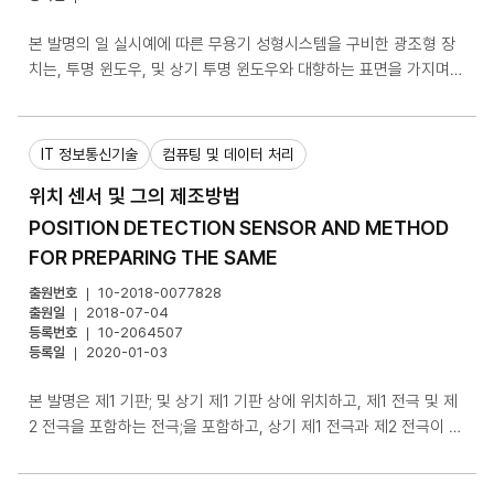
본 발명의 일 실시예에 따른 무용기 성형시스템을 구비한 광조형 장
치는, 투명 윈도우, 및 상기 투명 윈도우와 대향하는 표면을 가지며,
상기 투명 윈도우 표면에 수직한 방향으로 이동 가능한 엘리베이터를
포함한다. 서로 대향하는 상기 엘리베이터의 표면과 상기 투명 윈도
우의 표면 사이에 광경화성 수지가 저장될 수 있다.
IT 정보통신기술
컴퓨팅 및 데이터 처리
위치 센서 및 그의 제조방법
POSITION DETECTION SENSOR AND METHOD
FOR PREPARING THE SAME
출원번호
10-2018-0077828
출원일
2018-07-04
등록번호
10-2064507
등록일
2020-01-03
본 발명은 제1 기판; 및 상기 제1 기판 상에 위치하고, 제1 전극 및 제
2 전극을 포함하는 전극;을 포함하고, 상기 제1 전극과 제2 전극이 서
로 이격되어 위치하고, 상기 제1 전극의 일단에서 타단으로 갈수록
상기 제1 전극은 상기 제1 기판의 평면 방향에 대한 수직 절단면의 면