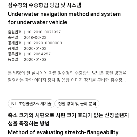
잠수정의 수중항법 방법 및 시스템
Underwater navigation method and system
for underwater vehicle
출원번호
10-2018-0071927
출원일
2018-06-22
공개번호
10-2020-0000083
공개일
2020-01-02
등록번호
10-2064257
등록일
2020-01-03
본 발명의 일 실시예에 따른 잠수정의 수중항법 방법은 동일 방향을
촬영하는 광학 이미지 장치 및 음향 이미지 장치를 구비한 잠수정의
수중항법 방법으로서, (a) 자유이동 중에 어느 지점의 광학 이미지 및
음향 이미지를 획득하는 단계; (b) 획득한 광학 이미지 및 음향 이미
지에서 특징점을 검출하는 단계; (c) 검출된 특징점의 개수에 기반하
NT 초정밀원자세계기술
정밀 광학 및 물리 분석
여 획득한 광학 이미지 및 음향 이미지에 대한 신뢰도 점수를 평가한
축소 크기의 시편으로 시편 크기 효과가 없는 신장플랜지
후, 광학 이미지 및 음향 이미지 중에서 신뢰도 점수가 더 높은 이미
지를 선택하고, 선택 촬영 이미지, 촬영 위치 및 촬영 방향에 대한 각
성을 측정하는 방법
정보를 어느 체크 지점의 가공 정보로 생성하는 단계; (d) 상기 (a) 내
Method of evaluating stretch-flangeability
지 상기 (c)를 서로 다른 지점에서 반복 수행하여 자유이동 중에 다수