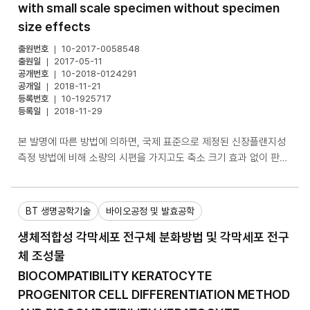
with small scale specimen without specimen
의 체크 지점의 가공 정보를 생성하는 단계; (e) 출발 지점에서 목표
size effects
지점까지의 목표 이동 경로를 설정하되, 다수의 체크 지점 중에서 적
어도 하나를 중간 지점으로 포함하는 목표 이동 경로를 설정하는 단
출원번호
10-2017-0058548
계; 및 (f) 설정된 목표 이동 경로에 따라 잠수정을 이동시키며, 잠수
출원일
2017-05-11
공개번호
10-2018-0124291
정이 중간 지점에 도달하는 경우, 해당 중간 지점에 대한 체크 지점의
공개일
2018-11-21
가공 정보를 이용하여 잠수정의 위치 및 자세를 보정하는 단계;를 포
등록번호
10-1925717
함하는 것을 특징으로 한다.
등록일
2018-11-29
본 발명에 따른 방법에 의하면, 국제 표준으로 제정된 신장플랜지성
측정 방법에 비해 소량의 시편을 가지고도 축소 크기 효과 없이 판상
금속재료의 신장플랜지성을 정확히 측정할 수 있고, 국부적인 영역의
신장플랜지성을 측정할 수 있다. 본 발명에 따른 방법은, (a) (a) 구멍
확장성 시험에 관한 유한요소해석을 이용하여 소정 치수의 축소 시험
BT 생명공학기술
바이오공정 및 발효공학
편을 전산모사하여 구멍확장성 시험용 축소 시험편의 치수를 정하는
생체적합성 각막세포 전구체 분화방법 및 각막세포 전구
단계; (b) (a) 단계에서 정한 축소 시험편과 동일한 재질의 표준 시험
편을 사용하여, 표준 시험법에 규정된 펀칭 공정을 수행하는 단계;
체 조성물
(c) 상기 펀칭 공정을 수행한 시험편의 구멍 주변부의 전단결함 분포
BIOCOMPATIBILITY KERATOCYTE
양상을 관찰하고, 구멍확장성비를 측정하는 단계; (d) 상기 축소 시험
PROGENITOR CELL DIFFERENTIATION METHOD
편과 표준 시험편의 전단결함 분포 양상과 구멍확장성비를 비교하여,