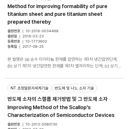
Method for improving formability of pure
titanium sheet and pure titanium sheet
prepared thereby
출원번호
10-2016-0034468
출원일
2016-03-23
등록번호
10-1773602
등록일
2017-08-25
본 발명은 (a) 순수 타이타늄 판재를 압연하는 제1차 냉간압연단계;
(b) 상기 제1차 냉간압연한 판재를 제1차 열처리하는 단계; (c) 상기
제1차 열처리된 판재를 압연하는 제2차 냉간압연단계; 및 (d) 상기 제
2차 냉간압연한 판재를 제2차 열처리하는 단계;를 포함하는 순수 타
이타늄 판재의 성형성 향상방법을 제공한다. 본 발명의 순수 타이타
NT 초정밀원자세계기술
반도체 및 나노 소자 기술
늄 판재의 성형성 향상방법은 제1차 냉간압연단계 실시 후에 제1차
반도체 소자의 스캘롭 제거방법 및 그 반도체 소자
열처리를 수행함으로써 타이타늄 판재에 쌍정을 용이하게 형성시킬
수 있는 재결정된 미세조직을 형성시키고, 상기 제1차 열처리에 이어
Improving Method of the Scallop's
서 쌍정에 의한 집합조직 분산 효과를 극대화시킬 수 있는 최적의 압
Characterization of Semiconductor Devices
하율로 제2차 냉간압연단계를 실시한 후 최종 열처리함으로써, 쌍정
출원번호
10-2013-0080130
에 의한 집합조직 분산효과로 인해 순수 타이타늄 판재의 성형성을