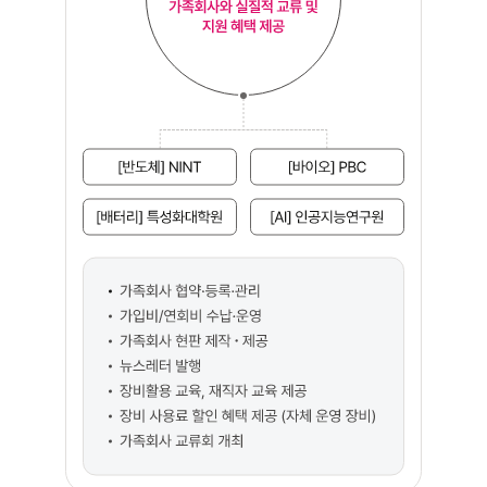
가족회사 운영 및 지원 체계도 1. 분야별 창구: 가족회사와 실질적 교류 및 지원 혜택 제공 - 참여 기관: [반도체] NINT, [바이오] PBC, [배터리] 특성화대학원, [AI] 인공지능연구원 - 주요 업무: 가족회사 협약·등록·관리, 가입비/연회비 수납·운영, 가족회사 현판 제작·제공, 뉴스레터 발행, 장비활용 교육 및 재직자 교육 제공, 장비 사용료 할인 혜택 제공 (자체 운영 장비), 가족회사 교류회 개최 2. 산학협력팀: 가족회사 제도 총체적 운영, 관리 및 지원 - 분야별 창구와 '교류'를 주제로 상호 연결됨 - 주요 업무: 가족회사 List 총괄 관리, 가족회사제도 가이드 제공, 교류·협력 프로그램 기획, 가족회사 산단 홈페이지 내 게시 및 홍보, 사업기반 R&D, 기술자문, 교류 등 지원 3. 기술사업화 투자기관: 투자기업 선정 및 지원 - 산학협력팀과 '협력' 관계로 연결됨 - 참여 기관: POSTECH Holdings, 체인지업그라운드 - 주요 업무: 공간 지원, TIPS 운영 / 투자 지원