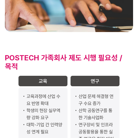
POSTECH 가족회사 제도 시행 필요성 /
목적
1. 교육: 교육과정에 산업 수요 반영 확대, 학생의 현장 실무역량 강화 요구, 대학-기업 간 인력양성 연계 필요 2. 연구: 산업 문제 해결형 연구 수요 증가, 산학 공동연구를 통한 기술사업화, 연구장비 및 인프라 공동활용을 통한 실증 연구용 현장 데이터 확보 3. 재정: 재정지원사업의 가장 중요한 성과 지표, 위탁연구 및 기술이전 등 수익 창출 확대, 안정적이고 지속가능한 재원 확보 4. 기술혁신 및 사업화: 특허 및 기술사업화 촉진, 창업 및 스핀오프 기업 육성 5. 브랜드 및 평판: 경쟁 대학 대비 차별화 및 경쟁력 제고 전략 필요 6. 산업적·사회적 기여: 대학에 대한 지역사회와 산업 생태계의 혁신 거점으로서의 역할 기대, 지역산업 경쟁력 강화 및 일자리 창출 등 기여 아래 방향 화살표: 중·장기적 산학 네트워크 및 협력 관계 구축